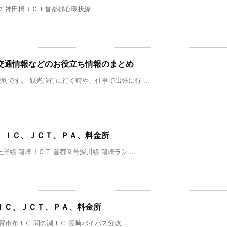
プ 神田橋ＪＣＴ首都都心環状線
交通情報などのお役立ち情報のまとめ
です。 観光旅行に行く時や、仕事で出張に行 ...
、ＩＣ、ＪＣＴ、ＰＡ、料金所
線 箱崎ＪＣＴ 首都９号深川線 箱崎ラン ...
ＩＣ、ＪＣＴ、ＰＡ、料金所
市布ＩＣ 間の瀬ＩＣ 長崎バイパス分岐 ...