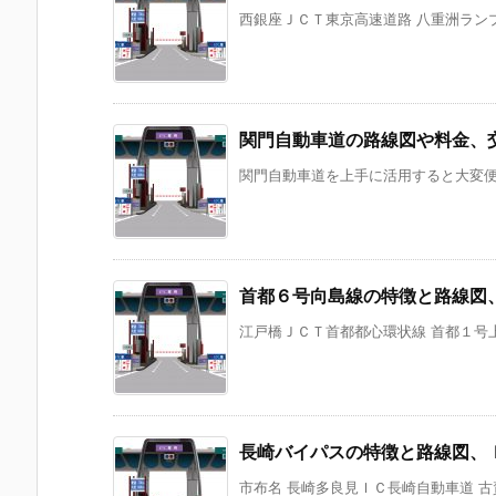
西銀座ＪＣＴ東京高速道路 八重洲ラン
関門自動車道の路線図や料金、
関門自動車道を上手に活用すると大変便利
首都６号向島線の特徴と路線図
江戸橋ＪＣＴ首都都心環状線 首都１号上野
長崎バイパスの特徴と路線図、
市布名 長崎多良見ＩＣ長崎自動車道 古賀