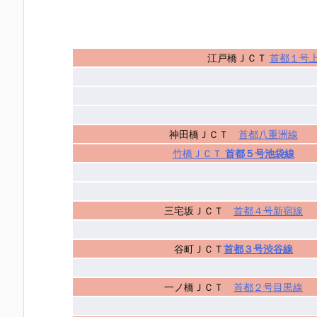
江戸橋ＪＣＴ
首都１号
神田橋ＪＣＴ
首都八重洲線
竹橋ＪＣＴ
首都５号池袋線
三宅坂ＪＣＴ
首都４号新宿線
谷町ＪＣＴ
首都３号渋谷線
一ノ橋ＪＣＴ
首都２号目黒線