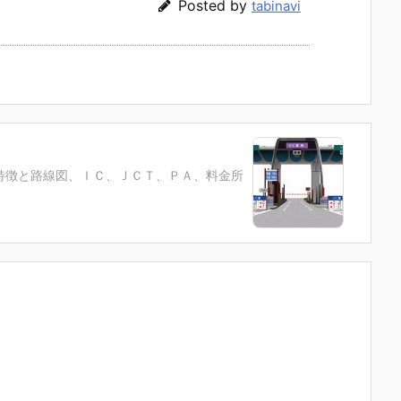
Posted by
tabinavi
特徴と路線図、ＩＣ、ＪＣＴ、ＰＡ、料金所