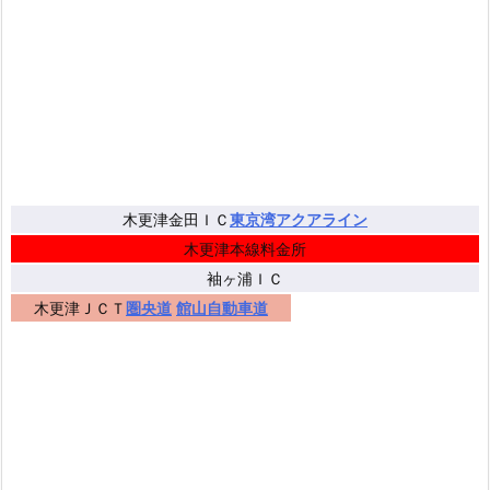
木更津金田ＩＣ
東京湾アクアライン
木更津本線料金所
袖ヶ浦ＩＣ
木更津ＪＣＴ
圏央道
館山自動車道