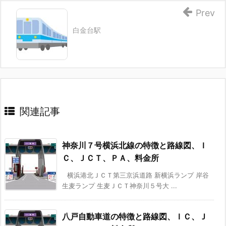
Prev
白金台駅
関連記事
神奈川７号横浜北線の特徴と路線図、Ｉ
Ｃ、ＪＣＴ、ＰＡ、料金所
横浜港北ＪＣＴ第三京浜道路 新横浜ランプ 岸谷
生麦ランプ 生麦ＪＣＴ神奈川５号大 ...
八戸自動車道の特徴と路線図、ＩＣ、Ｊ