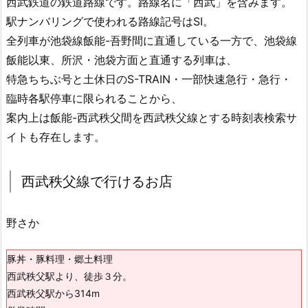
西武鉄道の鉄道路線です。路線名に「西武」を含みます。
駅ナンバリングで使われる路線記号はSI。
全列車が池袋線飯能-吾野間に直通している一方で、池袋線
飯能以東、所沢・池袋方面と直通する列車は、
特急ちちぶ号と土休日のS-TRAIN・一部快速急行・急行・
臨時各駅停車に限られることから、
案内上は飯能-西武秩父間を西武秩父線とする時刻表検索サ
イトも存在します。
西武秩父線で行けるお店
野さか
豚丼・豚料理・郷土料理
西武秩父駅より、徒歩３分。
西武秩父駅から314m