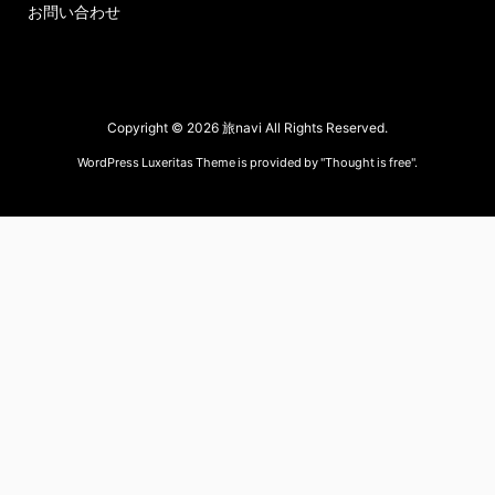
お問い合わせ
Copyright ©
2026
旅navi
All Rights Reserved.
WordPress Luxeritas Theme is provided by "
Thought is free
".