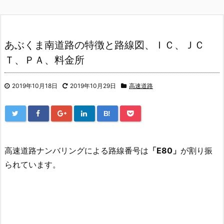
あぶくま南道路の特徴と路線図、ＩＣ、ＪＣ
Ｔ、ＰＡ、料金所
2019年10月18日
2019年10月29日
高速道路
B!
高速道路ナンバリングによる路線番号は
「E80」
が割り振
られています。