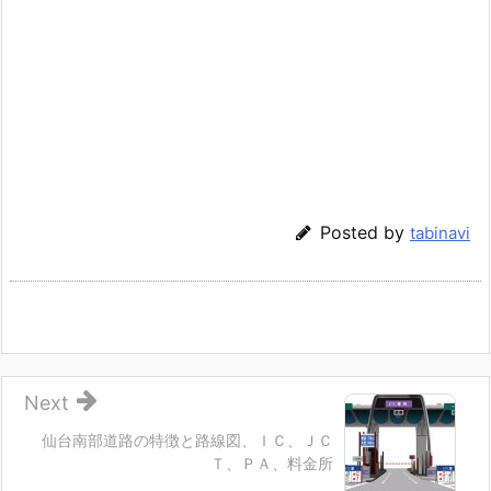
Posted by
tabinavi
Next
仙台南部道路の特徴と路線図、ＩＣ、ＪＣ
Ｔ、ＰＡ、料金所