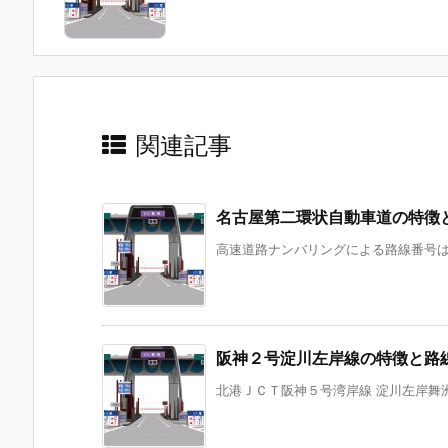
関連記事
名古屋第二環状自動車道の特徴
高速道路ナンバリングによる路線番号は「
阪神２号淀川左岸線の特徴と路
北港ＪＣＴ阪神５号湾岸線 淀川左岸舞洲ラ