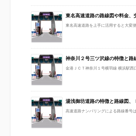
東名高速道路の路線図や料金、
東名高速道路を上手に活用すると大変便利
神奈川２号三ツ沢線の特徴と路
金港ＪＣＴ神奈川１号横羽線 横浜駅西口ラ
湯浅御坊道路の特徴と路線図、
高速道路ナンバリングによる路線番号は「