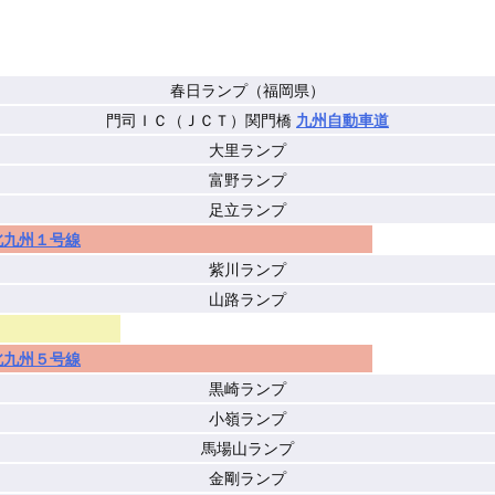
春日ランプ（福岡県）
門司ＩＣ（ＪＣＴ）関門橋
九州自動車道
大里ランプ
富野ランプ
足立ランプ
北九州１号線
紫川ランプ
山路ランプ
北九州５号線
黒崎ランプ
小嶺ランプ
馬場山ランプ
金剛ランプ