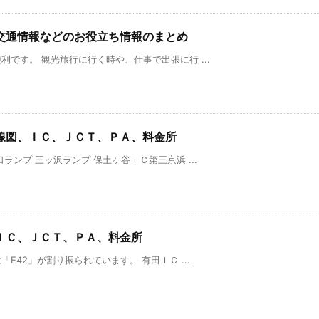
交通情報などのお役立ち情報のまとめ
です。 観光旅行に行く時や、仕事で出張に行 ...
線図、ＩＣ、ＪＣＴ、ＰＡ、料金所
ンプ 三ッ沢ランプ 保土ヶ谷ＩＣ第三京浜 ...
ＩＣ、ＪＣＴ、ＰＡ、料金所
E42」が割り振られています。 有田ＩＣ ...