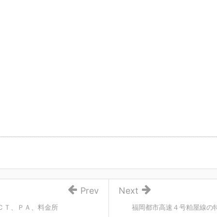
Prev
Next
ＣＴ、ＰＡ、料金所
福岡都市高速４号粕屋線の