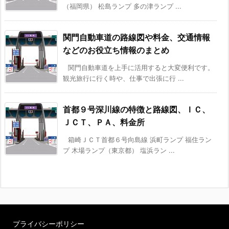
（福岡県） 松島ランプ 多の津ランプ ...
関門自動車道の路線図や料金、交通情報
などのお役立ち情報のまとめ
関門自動車道を上手に活用すると大変便利です。
観光旅行に行く時や、仕事で出張に行 ...
首都９号深川線の特徴と路線図、ＩＣ、
ＪＣＴ、ＰＡ、料金所
箱崎ＪＣＴ首都６号向島線 浜町ランプ 福住ラン
プ 木場ランプ（東京都） 塩浜ラン ...
プライバシーポリシー