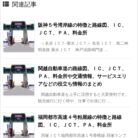
関連記事
阪神５号湾岸線の特徴と路線図、ＩＣ、
ＪＣＴ、ＰＡ、料金所
＜名谷ＪＣＴ-垂水ＪＣＴ＞ 名谷ＪＣＴ 第二神
明道路 垂水ＪＣＴ 神戸淡路鳴門道 ...
関越自動車道の路線図、ＩＣ、ＪＣＴ、
ＰＡ、料金所や交通情報、サービスエリ
アなどの役立ち情報のまとめ
関越自動車道を上手に活用すると大変便利です。
観光旅行に行く時や、仕事で出張に行 ...
福岡都市高速４号粕屋線の特徴と路線
図、ＩＣ、ＪＣＴ、ＰＡ、料金所
貝塚ＪＣＴ福岡都市高速１号香椎線 貝塚ランプ