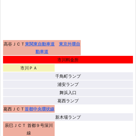
高谷ＪＣＴ
東関東自動車道
東京外環自
動車道
市川料金所
市川ＰＡ
千鳥町ランプ
浦安ランプ
舞浜入口
葛西ランプ
葛西ＪＣＴ
首都中央環状線
新木場ランプ
辰巳ＪＣＴ 首都９号深川
線