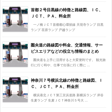
首都２号目黒線の特徴と路線図、ＩＣ、
ＪＣＴ、ＰＡ、料金所
一ノ橋ＪＣＴ首都都心環状線 天現寺ランプ 目黒
ランプ 荏原ランプ 戸越ランプ
圏央道の路線図や料金、交通情報、サー
ビスエリアなどの役立ち情報のまとめ
圏央道を上手に活用すると大変便利です。 観光旅
行に行く時や、仕事で出張に行く際に ...
神奈川７号横浜北線の特徴と路線図、Ｉ
Ｃ、ＪＣＴ、ＰＡ、料金所
横浜港北ＪＣＴ第三京浜道路 新横浜ランプ 岸谷
生麦ランプ 生麦ＪＣＴ神奈川５号大 ...