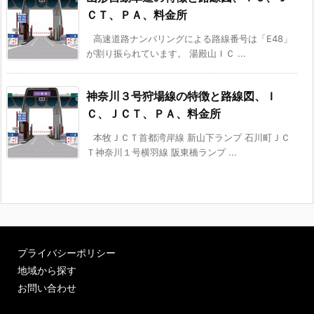
ＣＴ、ＰＡ、料金所
高速道路ナンバリングによる路線番号は「E48」
が割り振られています。 湯殿山ＩＣ ...
神奈川３号狩場線の特徴と路線図、Ｉ
Ｃ、ＪＣＴ、ＰＡ、料金所
本牧ＪＣＴ首都湾岸線 新山下ランプ 石川町ＪＣ
Ｔ神奈川１号横羽線 阪東橋ランプ ...
プライバシーポリシー
地域から探す
お問い合わせ