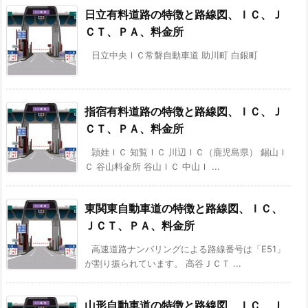
日立有料道路の特徴と路線図、ＩＣ、Ｊ
ＣＴ、ＰＡ、料金所
日立中央ＩＣ常磐自動車道 助川町 白銀町
指宿有料道路の特徴と路線図、ＩＣ、Ｊ
ＣＴ、ＰＡ、料金所
頴娃ＩＣ 知覧ＩＣ 川辺ＩＣ（鹿児島県） 錫山Ｉ
Ｃ 谷山料金所 谷山ＩＣ 中山Ｉ ...
東関東自動車道の特徴と路線図、ＩＣ、
ＪＣＴ、ＰＡ、料金所
高速道路ナンバリングによる路線番号は「E51」
が割り振られています。 高谷ＪＣＴ ...
山形自動車道の特徴と路線図、ＩＣ、Ｊ