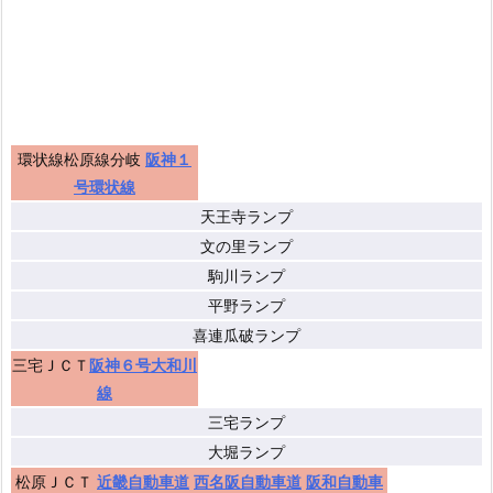
環状線松原線分岐
阪神１
号環状線
天王寺ランプ
文の里ランプ
駒川ランプ
平野ランプ
喜連瓜破ランプ
三宅ＪＣＴ
阪神６号大和川
線
三宅ランプ
大堀ランプ
松原ＪＣＴ
近畿自動車道
西名阪自動車道
阪和自動車