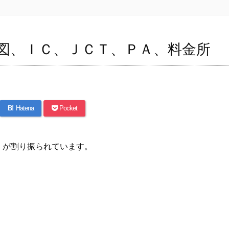
図、ＩＣ、ＪＣＴ、ＰＡ、料金所
B!
Hatena
Pocket
」
が割り振られています。