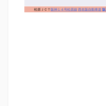
松原ＪＣＴ
阪神１４号松原線
西名阪自動車道
阪