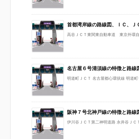
首都湾岸線の路線図、ＩＣ、Ｊ
高谷ＪＣＴ東関東自動車道 東京外環自動車
名古屋６号清須線の特徴と路線
明道町ＪＣＴ 名古屋都心環状線 明道町ラ
阪神７号北神戸線の特徴と路線
伊川谷ＪＣＴ第二神明道路 永井谷ＪＣＴ第