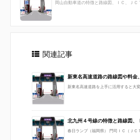
岡山自動車道の特徴と路線図、ＩＣ、ＪＣ
関連記事
新東名高速道路の路線図や料金
新東名高速道路を上手に活用すると大変便
北九州４号線の特徴と路線図、
春日ランプ（福岡県） 門司ＩＣ（ＪＣＴ）