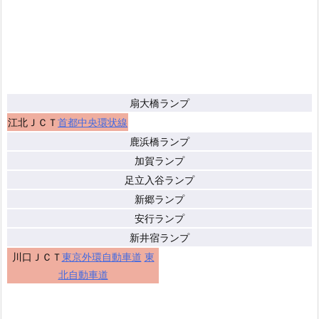
扇大橋ランプ
江北ＪＣＴ
首都中央環状線
鹿浜橋ランプ
加賀ランプ
足立入谷ランプ
新郷ランプ
安行ランプ
新井宿ランプ
川口ＪＣＴ
東京外環自動車道
東
北自動車道