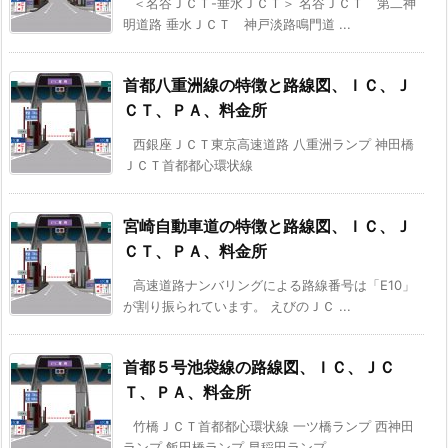
＜名谷ＪＣＴ-垂水ＪＣＴ＞ 名谷ＪＣＴ 第二神
明道路 垂水ＪＣＴ 神戸淡路鳴門道 ...
首都八重洲線の特徴と路線図、ＩＣ、Ｊ
ＣＴ、ＰＡ、料金所
西銀座ＪＣＴ東京高速道路 八重洲ランプ 神田橋
ＪＣＴ首都都心環状線
宮崎自動車道の特徴と路線図、ＩＣ、Ｊ
ＣＴ、ＰＡ、料金所
高速道路ナンバリングによる路線番号は「E10」
が割り振られています。 えびのＪＣ ...
首都５号池袋線の路線図、ＩＣ、ＪＣ
Ｔ、ＰＡ、料金所
竹橋ＪＣＴ首都都心環状線 一ツ橋ランプ 西神田
ランプ 飯田橋ランプ 早稲田ランプ ...