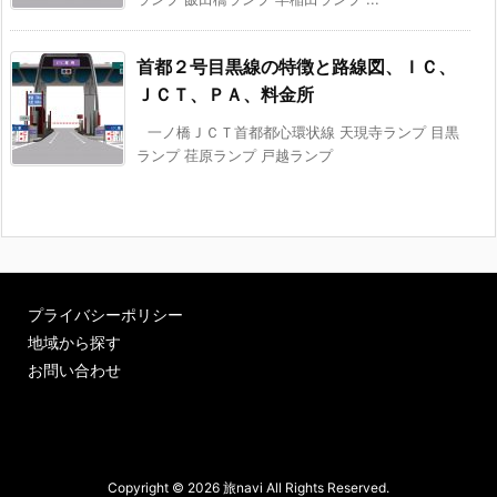
首都２号目黒線の特徴と路線図、ＩＣ、
ＪＣＴ、ＰＡ、料金所
一ノ橋ＪＣＴ首都都心環状線 天現寺ランプ 目黒
ランプ 荏原ランプ 戸越ランプ
プライバシーポリシー
地域から探す
お問い合わせ
Copyright ©
2026
旅navi
All Rights Reserved.