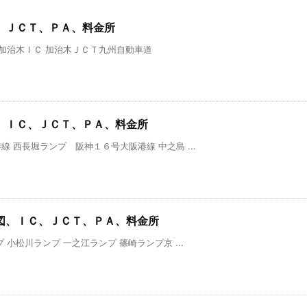
、ＪＣＴ、ＰＡ、料金所
 加治木ＩＣ 加治木ＪＣＴ九州自動車道
、ＩＣ、ＪＣＴ、ＰＡ、料金所
 西長堀ランプ 阪神１６号大阪港線 中之島 ...
図、ＩＣ、ＪＣＴ、ＰＡ、料金所
小松川ランプ 一之江ランプ 篠崎ランプ京 ...