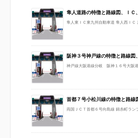
隼人道路の特徴と路線図、ＩＣ
隼人東ＩＣ東九州自動車道 隼人西ＩＣ
阪神３号神戸線の特徴と路線図
神戸線大阪港線分岐 阪神１６号大阪港線
首都７号小松川線の特徴と路線
両国ＪＣＴ首都６号向島線 錦糸町ランプ 