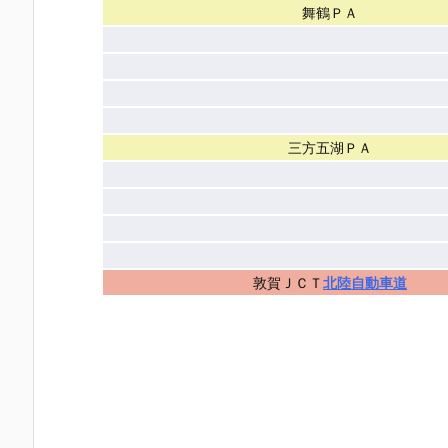
舞鶴ＰＡ
三方五湖ＰＡ
敦賀ＪＣＴ
北陸自動車道