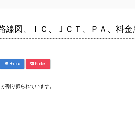
路線図、ＩＣ、ＪＣＴ、ＰＡ、料金
B!
Hatena
Pocket
」
が割り振られています。