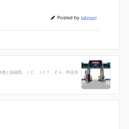
Posted by
tabinavi
特徴と路線図、ＩＣ、ＪＣＴ、ＰＡ、料金所