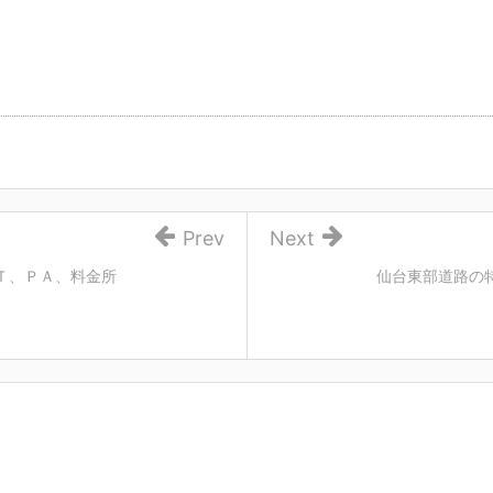
Prev
Next
Ｔ、ＰＡ、料金所
仙台東部道路の