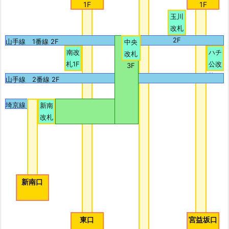
1F
1F
玉川
改札
2F
山手線 1番線 2F
中央
南改
ハチ
改札
札1F
公改
3F
札1F
山手線 2番線 2F
埼京線
3・4番線
新南
改札
新南口
東口
宮益坂口