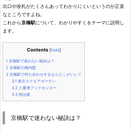
出口や改札がたくさんあってわかりにくいというのが正直
なところですよね。
これから
京橋駅
について、わかりやすくをテーマに説明し
ます。
Contents
[
hide
]
1
京橋駅で迷わない秘訣は？
2
京橋駅の構内図
3
京橋駅で待ち合わせするならどこがいい？
3.1
東京スクエアガーデン
3.2
八重洲ブックセンター
3.3
明治屋
京橋駅で迷わない秘訣は？