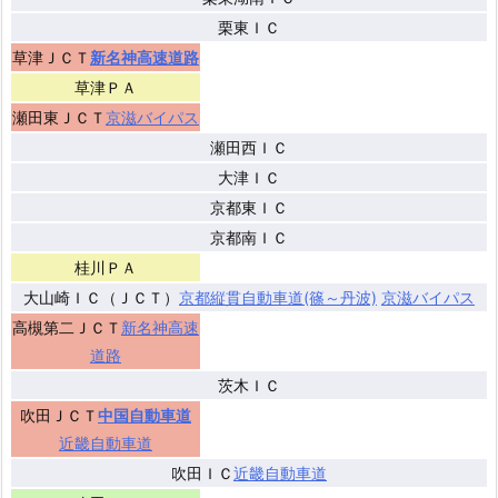
栗東ＩＣ
草津ＪＣＴ
新名神高速道路
草津ＰＡ
瀬田東ＪＣＴ
京滋バイパス
瀬田西ＩＣ
大津ＩＣ
京都東ＩＣ
京都南ＩＣ
桂川ＰＡ
大山崎ＩＣ（ＪＣＴ）
京都縦貫自動車道(篠～丹波)
京滋バイパス
高槻第二ＪＣＴ
新名神高速
道路
茨木ＩＣ
吹田ＪＣＴ
中国自動車道
近畿自動車道
吹田ＩＣ
近畿自動車道