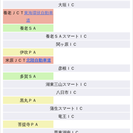
大垣ＩＣ
養老ＪＣＴ
東海環状自動車
道
養老ＳＡ
養老ＳＡスマートＩＣ
関ヶ原ＩＣ
伊吹ＰＡ
米原ＪＣＴ
北陸自動車道
彦根ＩＣ
多賀ＳＡ
湖東三山スマートＩＣ
八日市ＩＣ
黒丸ＰＡ
蒲生スマートＩＣ
竜王ＩＣ
菩提寺ＰＡ
栗東湖南ＩＣ