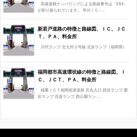
高速道路ナンバリングによる路線番号は「E84」
が割り振られています。 早川ＩＣ- ...
新若戸道路の特徴と路線図、ＩＣ、ＪＣ
Ｔ、ＰＡ、料金所
川代ランプ 北九州２号線 北浜ランプ（福岡県）
福岡都市高速環状線の特徴と路線図、Ｉ
Ｃ、ＪＣＴ、ＰＡ、料金所
福重ＪＣＴ福岡前原道路 石丸入口 姪浜ランプ 愛
宕ランプ 百道ランプ 西公園ラン ...