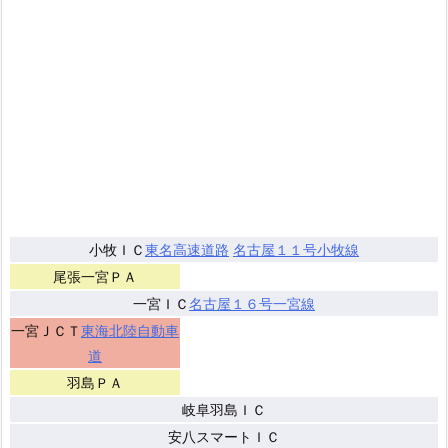
小牧ＩＣ
東名高速道路
名古屋１１号小牧線
尾張一宮ＰＡ
一宮ＩＣ
名古屋１６号一宮線
一宮ＪＣＴ
東海北陸自動車
道
羽島ＰＡ
岐阜羽島ＩＣ
安八スマートＩＣ