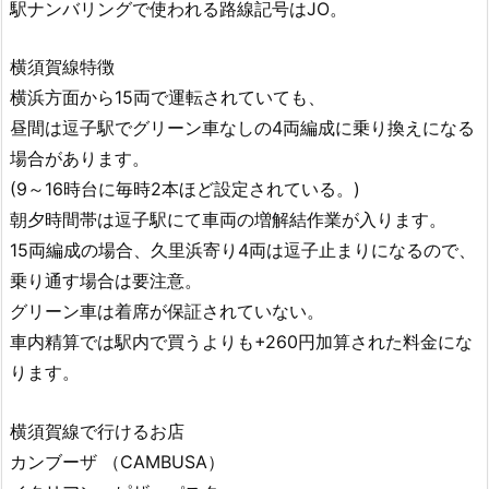
駅ナンバリングで使われる路線記号はJO。
横須賀線特徴
横浜方面から15両で運転されていても、
昼間は逗子駅でグリーン車なしの4両編成に乗り換えになる
場合があります。
(9～16時台に毎時2本ほど設定されている。)
朝夕時間帯は逗子駅にて車両の増解結作業が入ります。
15両編成の場合、久里浜寄り4両は逗子止まりになるので、
乗り通す場合は要注意。
グリーン車は着席が保証されていない。
車内精算では駅内で買うよりも+260円加算された料金にな
ります。
横須賀線で行けるお店
カンブーザ （CAMBUSA）