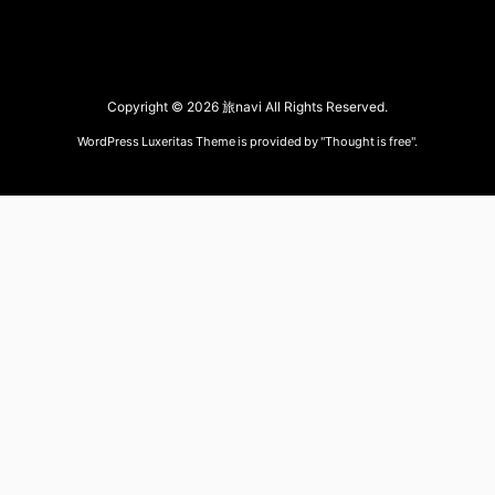
Copyright ©
2026
旅navi
All Rights Reserved.
WordPress Luxeritas Theme is provided by "
Thought is free
".